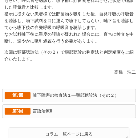
もらい、呼気音を聴診し、嚥下前に貯留物を排出させた状態で聴診
した呼気音と比較します。
指示に従えない患者様では貯留物を吸引した後、自発呼吸の呼吸音
を聴診し、嚥下試料を口に運んで嚥下してもらい、嚥下音を聴診し
てから嚥下後の自発呼吸の呼吸音を聴診します。
なお試料嚥下後に重度の誤嚥が疑われた場合には、直ちに検査を中
断し、速やかに吸引処置を行う必要があります。
次回は頸部聴診法（その２）で頸部聴診の判定法と判定精度をご紹
介いたします。
高橋 浩二
第7回
嚥下障害の検査法１―頸部聴診法（その２）
第5回
言語治療Ⅱ
コラム一覧ページに戻る