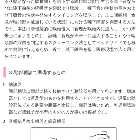
る状態となった飲食物）を嚥下する際に咽頭部で生じる嚥下音なら
びに嚥下前後の呼吸音を頸部より聴診し、嚥下音の性状や長さおよ
び呼吸音の性状や発生するタイミングを聴取して、主に咽頭相（食
塊が咽頭部を通過している状態）における嚥下障害を判定する方法
です。本法は非侵襲的に喉頭侵入（食塊が喉頭内に流入し、かつ声
帯上に留まるもの）、誤嚥（食塊が声帯下に流入すること）や下咽
頭部の貯留を判定するスクリーニング法としてベッドサイドでも極
めて簡便に行えるため、近年、嚥下障害を扱う医療現場で広く用い
られています。
３.頸部聴診で準備するもの
聴診器
頸部聴診は頸部に軽く接触させた聴診器を用いて行います。聴診
器としては普及型のものを利用することができますが、通常の聴
診部位である胸部や腹部と比較し、頸部は狭いため、乳児用聴診
器など接触子が小型のものの方が扱いは容易です。
音響信号検出機器と録音機器