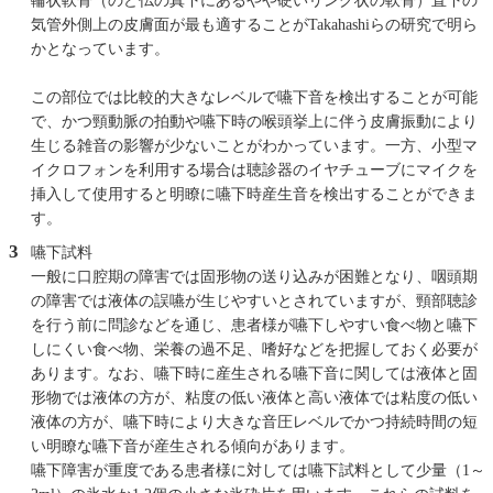
輪状軟骨（のど仏の真下にあるやや硬いリング状の軟骨）直下の
気管外側上の皮膚面が最も適することがTakahashiらの研究で明ら
かとなっています。
この部位では比較的大きなレベルで嚥下音を検出することが可能
で、かつ頸動脈の拍動や嚥下時の喉頭挙上に伴う皮膚振動により
生じる雑音の影響が少ないことがわかっています。一方、小型マ
イクロフォンを利用する場合は聴診器のイヤチューブにマイクを
挿入して使用すると明瞭に嚥下時産生音を検出することができま
す。
嚥下試料
一般に口腔期の障害では固形物の送り込みが困難となり、咽頭期
の障害では液体の誤嚥が生じやすいとされていますが、頸部聴診
を行う前に問診などを通じ、患者様が嚥下しやすい食べ物と嚥下
しにくい食べ物、栄養の過不足、嗜好などを把握しておく必要が
あります。なお、嚥下時に産生される嚥下音に関しては液体と固
形物では液体の方が、粘度の低い液体と高い液体では粘度の低い
液体の方が、嚥下時により大きな音圧レベルでかつ持続時間の短
い明瞭な嚥下音が産生される傾向があります。
嚥下障害が重度である患者様に対しては嚥下試料として少量（1～