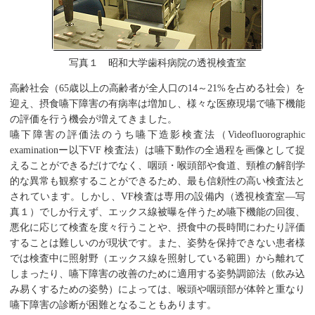
写真１ 昭和大学歯科病院の透視検査室
高齢社会（65歳以上の高齢者が全人口の14～21%を占める社会）を
迎え、摂食嚥下障害の有病率は増加し、様々な医療現場で嚥下機能
の評価を行う機会が増えてきました。
嚥下障害の評価法のうち嚥下造影検査法（Videofluorographic
examinationー以下VF 検査法）は嚥下動作の全過程を画像として捉
えることができるだけでなく、咽頭・喉頭部や食道、頸椎の解剖学
的な異常も観察することができるため、最も信頼性の高い検査法と
されています。しかし、VF検査は専用の設備内（透視検査室―写
真１）でしか行えず、エックス線被曝を伴うため嚥下機能の回復、
悪化に応じて検査を度々行うことや、摂食中の長時間にわたり評価
することは難しいのが現状です。また、姿勢を保持できない患者様
では検査中に照射野（エックス線を照射している範囲）から離れて
しまったり、嚥下障害の改善のために適用する姿勢調節法（飲み込
み易くするための姿勢）によっては、喉頭や咽頭部が体幹と重なり
嚥下障害の診断が困難となることもあります。