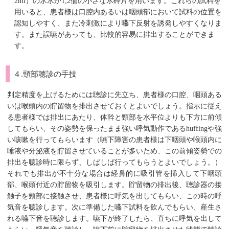
2ml）の氷水か1,2個の小さな氷砕片を用います。これらの試料を
用いると、患者様は口腔内あるいは咽頭部において試料の位置を
認知しやすく、また冷刺激により嚥下反射を誘発しやすくなりま
す。また誤嚥があっても、比較的容易に排出することができま
す。
４.頸部聴診の手技
判定精度を上げるためには聴診に先立ち、患者様の口腔、咽頭ある
いは喉頭内の貯留物を排出させておくとよいでしょう。指示に従え
る患者様では排出にあたり、体幹と頸部を水平位よりも下方に前傾
してもらい、その姿勢を保ったまま強い呼気動作であるhuffingや強
い咳嗽を行ってもらいます（嚥下障害の患者様は下咽頭や喉頭内に
唾液や分泌液を貯留させていることが多いため、この前傾姿勢での
排出を聴診時に限らず、しばしば行ってもらうとよいでしょう。）
それでも排出が不十分な場合は経鼻的に吸引管を挿入して下咽頭
部、喉頭付近の貯留物を吸引します。貯留物の排出後、聴診器の接
触子を頸部に接触させ、患者様に呼気を出してもらい、この時の呼
気音を聴診します。次に準備した嚥下試料を飲んでもらい、産生さ
れる嚥下音を聴診します。嚥下が終了したら、直ちに呼気を出して