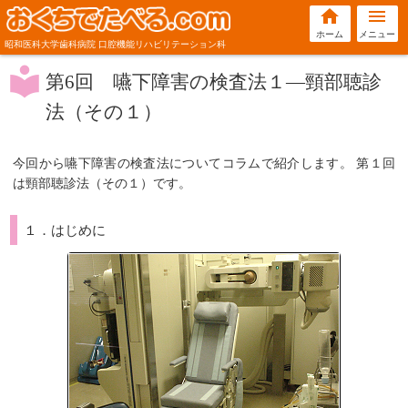
home
menu
ホーム
メニュー
昭和医科大学歯科病院 口腔機能リハビリテーション科
local_library
第6回 嚥下障害の検査法１―頸部聴診
法（その１）
今回から嚥下障害の検査法についてコラムで紹介します。 第１回
は頸部聴診法（その１）です。
１．はじめに